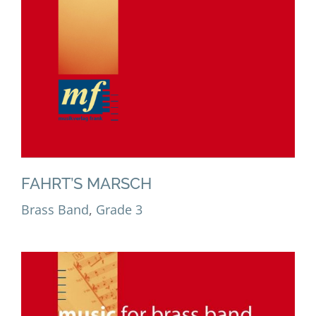
FAHRT’S MARSCH
Brass Band
,
Grade 3