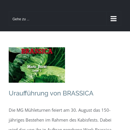
Zum
Inhalt
Gehe zu ...
springen
Uraufführung von
BRASSICA
Allgemein
Uraufführung von BRASSICA
Die MG Mühleturnen feiert am 30. August das 150-
jähriges Bestehen im Rahmen des Kabisfests. Dabei
wird das von ihr in Auftrag gegebene Werk Brassica