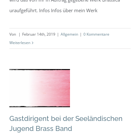
uraufgeführt. Infos Infos über mein Werk
Von
|
Februar 14th, 2019
|
Allgemein
|
0 Kommentare
Weiterlesen
Gastdirigent bei
der
Seeländischen
Jugend Brass
Band
Gastdirigent bei der Seeländischen
Allgemein
Jugend Brass Band