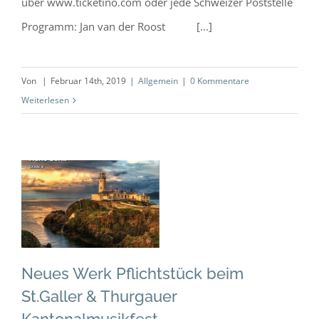
über www.ticketino.com oder jede Schweizer Poststelle
Programm: Jan van der Roost [...]
Von
|
Februar 14th, 2019
|
Allgemein
|
0 Kommentare
Weiterlesen
Neues Werk
Pflichtstück beim
St.Galler &
Thurgauer
Kantonalmusikfest
Neues Werk Pflichtstück beim
Allgemein
St.Galler & Thurgauer
Kantonalmusikfest