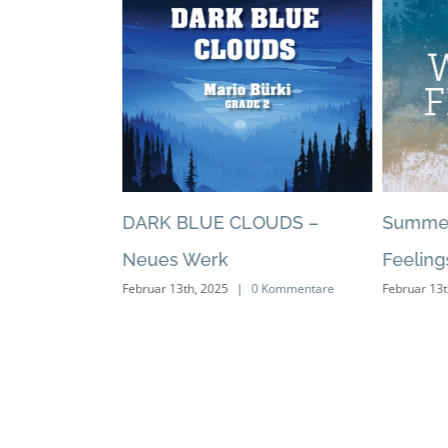
.1 – neues
DARK BLUE CLOUDS –
Summer
Neues Werk
Feelin
 Kommentare
Februar 13th, 2025
|
0 Kommentare
Februar 13t