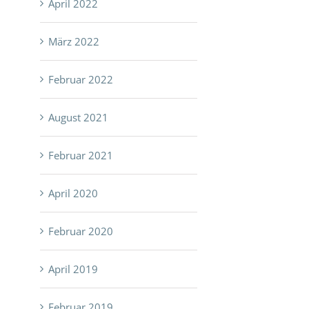
April 2022
März 2022
Februar 2022
August 2021
Junior Spirit – Neues Werk
SINFONIETTA NO.1 –
Februar 2021
November 10th, 2022
|
0 Kommentare
Werk
April 2020
Februar 13th, 2025
|
0 Komme
Februar 2020
April 2019
Februar 2019