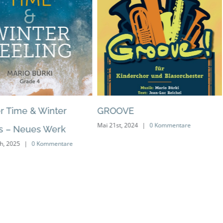
 Time & Winter
GROOVE
Mai 21st, 2024
|
0 Kommentare
gs – Neues Werk
h, 2025
|
0 Kommentare