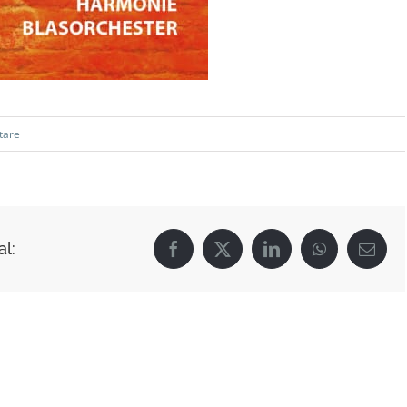
tare
l:
Facebook
X
LinkedIn
WhatsApp
E-
Mail