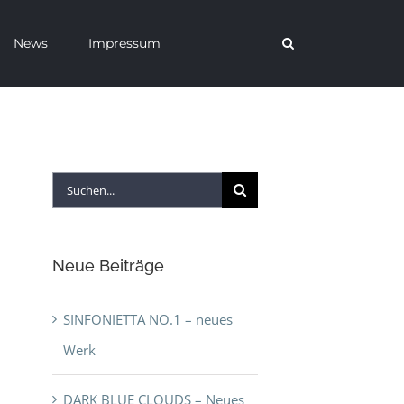
News
Impressum
Suche
nach:
Neue Beiträge
SINFONIETTA NO.1 – neues
Werk
DARK BLUE CLOUDS – Neues