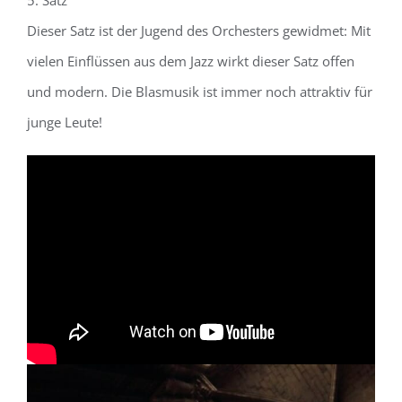
5. Satz
Dieser Satz ist der Jugend des Orchesters gewidmet: Mit
vielen Einflüssen aus dem Jazz wirkt dieser Satz offen
und modern. Die Blasmusik ist immer noch attraktiv für
junge Leute!