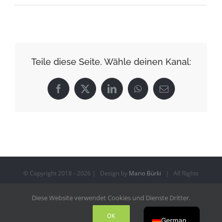
Teile diese Seite. Wähle deinen Kanal:
Facebook
X
LinkedIn
WhatsApp
E-
Mail
© Copyright 2018 -
2026 | Design by
Mario Bürki
| All Rights
SCHREIBE EIN EMAIL
Reserved
Diese Website verwendet Cookies und Dienste Dritter.
English
Facebook
YouTube
Instagram
OK
German