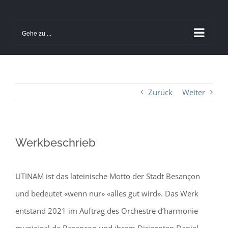
Zum
Inhalt
Gehe zu ...
springen
Zurück
Weiter
Werkbeschrieb
UTINAM ist das lateinische Motto der Stadt Besançon
und bedeutet «wenn nur» «alles gut wird». Das Werk
entstand 2021 im Auftrag des Orchestre d’harmonie