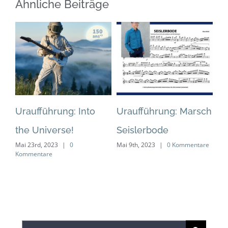
Ähnliche Beiträge
Uraufführung: Into
Uraufführung: Marsch
Ur
the Universe!
Seislerbode
Fl
Mai 23rd, 2023
|
0
Mai 9th, 2023
|
0 Kommentare
„v
Kommentare
fl
Apr
Ko